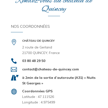
Rendez-vous au château de
Quincey
NOS COORDONNÉES
CHÂTEAU DE QUINCEY

2 route de Gerland
21700 QUINCEY, France

03 80 48 29 50

contact@chateau-de-quincey.com
à 2min de la sortie d’autoroute (A31) « Nuits
St Georges »

Coordonnées GPS
Latitude : 47.111526
Longitude : 4.975499